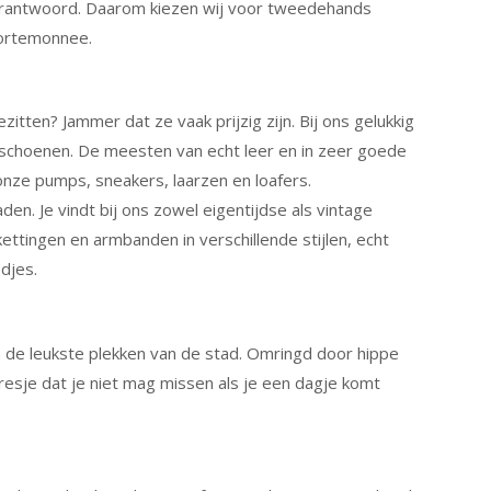
erantwoord. Daarom kiezen wij voor tweedehands
portemonnee.
tten? Jammer dat ze vaak prijzig zijn. Bij ons gelukkig
en schoenen. De meesten van echt leer en in zeer goede
onze pumps, sneakers, laarzen en loafers.
den. Je vindt bij ons zowel eigentijdse als vintage
ettingen en armbanden in verschillende stijlen, echt
edjes.
 de leukste plekken van de stad. Omringd door hippe
dresje dat je niet mag missen als je een dagje komt